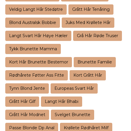
Veldig Langt Hår Stedøtre
Grått Hår Tenåring
Blond Australsk Bobbie
Juks Med Krøllete Hår
Langt Svart Hår Høye Hæler
Grå Hår Røde Truser
Tykk Brunette Mamma
Kort Hår Brunette Bestemor
Brunette Familie
Rødhårete Føtter Ass Fitte
Kort Grått Hår
Tynn Blond Jente
Europeas Svart Hår
Grått Hår Gilf
Langt Hår Bhabi
Grått Hår Modnet
Svelget Brunette
Passe Blonde Dp Anal
Krøllete Rødhåret Milf