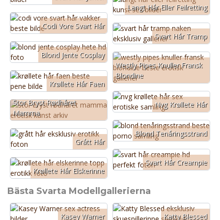
Langt Hår Eller Feilretting
Codi Vore Svart Hår
Svart Hår Tramp
Blond Jente Cosplay
Westly Pipes Knuller Fransk
Blondine
Krøllete Hår Faen
Stor Bryst Rødhåret
Nvg Krøllete Hår
Mamma
Blond Tenåringsstrand
Grått Hår
Svart Hår Creampie
Krøllete Hår Elskerinne
Bästa Svarta Modellgallerierna
Kasey Warner
Katty Blessed